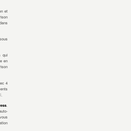
on et
rison
dans
sous
s qui
ce en
rison
vec 4
ments
6
.
ress
.
auto-
-vous
ation