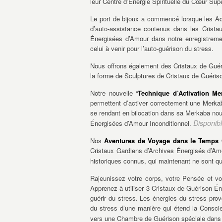
leur Centre d’Énergie Spirituelle du Cœur Sup
Le port de bijoux a commencé lorsque les Ad
d’auto-assistance contenus dans les Crista
Énergisées d’Amour dans notre enregistrem
celui à venir pour l’auto-guérison du stress.
Nous offrons également des Cristaux de Gué
la forme de Sculptures de Cristaux de Guéris
Notre nouvelle “
Technique d’Activation M
permettent d’activer correctement une Merka
se rendant en bilocation dans sa Merkaba nouv
Disponib
Énergisées d’Amour Inconditionnel.
Nos
Aventures de Voyage dans le Temps
Cristaux Gardiens d’Archives Énergisés d’Am
historiques connus, qui maintenant ne sont q
Rajeunissez votre corps, votre Pensée et v
Apprenez à utiliser 3 Cristaux de Guérison É
guérir du stress. Les énergies du stress pr
du stress d’une manière qui étend la Consci
vers une Chambre de Guérison spéciale dans 