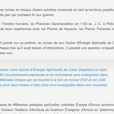
es roches et cristaux étaient autrefois conservés en tant qu’archives perpétu
 de paix qui mettaient fin aux guerres.
’histoire humaine, du Phénicien Sanchoniathon en 1193 av. J.-C. à Phil
 de leurs expériences avec les Pierres de Voyance, les Pierres Parlantes e
il portait sur sa poitrine, au niveau de son Centre d’Énergie Spirituelle du
haque fois qu’il avait besoin d’informations, il poserait une question à laquel
tite voix.
activer votre Centre d’Énergie Spirituelle du Cœur Supérieur et votre
Œil est pleinement expliquée et les techniques sont enseignées dans
 Merkaba Unique qui est fournie à la fois en format DVD et clé USB.
de plus haut niveau et bien plus sont enseignées dans nos nouvelles
esses de différentes pratiques spirituelles orientées Énergie d’Amour ancienn
Cristaux Gardiens d’Archives de Guérison Énergisés d’Amour en “plastrons