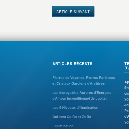
ARTICLE SUIVANT
ARTICLES RÉCENTS
T
D
Pierres de Voyance, Pierres Parlantes
Aj
et Cristaux Gardiens d’Archives
én
Les Incroyables Aurores d’Énergies
di
d’Amour Inconditionnel de Jupiter
vo
Jo
Les 9 Niveaux d’Illumination
Pe
d’
Qui sont Ga Ra et Za Ra
vo
L’Illumination