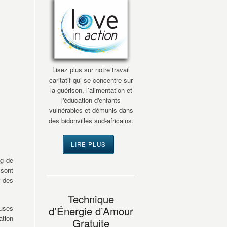
Lisez plus sur notre travail
caritatif qui se concentre sur
la guérison, l’alimentation et
l'éducation d'enfants
vulnérables et démunis dans
des bidonvilles sud-africains.
LIRE PLUS
ng de
 sont
r des
Technique
luses
d’Énergie d’Amour
ation
Gratuite