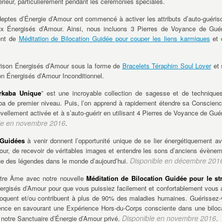
érieur, particulièrement pendant les cérémonies spéciales.
eptes d’Énergie d’Amour ont commencé à activer les attributs d’auto-guéris
ux Énergisés d’Amour. Ainsi, nous incluons 3 Pierres de Voyance de Gué
ent de
Méditation de Bilocation Guidée pour couper les liens karmiques
et 
rison Énergisés d’Amour sous la forme de
Bracelets Téraphim Soul Lover
et 
on Énergisés d’Amour Inconditionnel.
erkaba Unique
” est une incroyable collection de sagesse et de technique
ba de premier niveau. Puis, l’on apprend à rapidement étendre sa Conscien
ellement activée et à s’auto-guérir en utilisant 4 Pierres de Voyance de Gué
le en novembre 2016
.
 Guidées
à venir donnent l’opportunité unique de se lier énergétiquement a
our, de recevoir de véritables images et entendre les sons d’anciens évène
Disponible en décembre 201
ue des légendes dans le monde d’aujourd’hui.
otre Âme avec notre nouvelle
Méditation de Bilocation Guidée pour le st
nergisés d’Amour pour que vous puissiez facilement et confortablement vous 
ovoquent et/ou contribuent à plus de 90% des maladies humaines. Guérissez
ence en savourant une Expérience Hors-du-Corps consciente dans une biloc
Disponible en novembre 2016
notre Sanctuaire d’Énergie d’Amour privé.
.