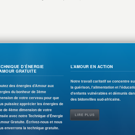
ECHNIQUE D’ÉNERGIE
L’AMOUR EN ACTION
’AMOUR GRATUITE
Notre travail caritatif se concentre su
outez des énergies d’Amour aux
la guérison, l’alimentation et l'éducati
ergies du bonheur de 3ème
d'enfants vulnérables et démunis da
mension de votre cerveau pour que
des bidonvilles sud-africains.
us puissiez apprécier les énergies de
ie de 4ème dimension de votre
LIRE PLUS
nsée avec notre Technique d’Énergie
Amour Gratuite. Écrivez-nous et nous
us enverrons la technique gratuite.